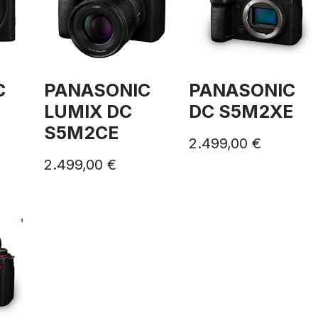
C
PANASONIC
PANASONIC
LUMIX DC
DC S5M2XE
S5M2CE
2.499,00
€
2.499,00
€