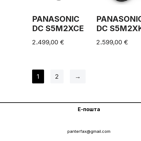
PANASONIC
PANASONI
DC S5M2XCE
DC S5M2X
2.499,00
€
2.599,00
€
1
2
→
Е-пошта
panterfax@gmail.com