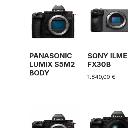
PANASONIC
SONY ILME
LUMIX S5M2
FX30B
BODY
1.840,00
€