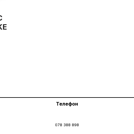
C
KE
Телефон
078 388 898