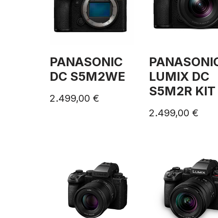
PANASONIC
PANASONI
DC S5M2WE
LUMIX DC
S5M2R KIT
2.499,00
€
2.499,00
€