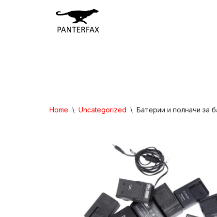
Skip
to
content
Home
\
Uncategorized
\
Батерии и полначи за 