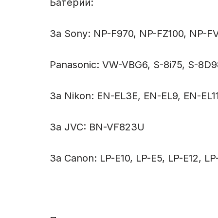
Батерии:
За Sony: NP-F970, NP-FZ100, NP-
Panasonic: VW-VBG6, S-8i75, S-8
За Nikon: EN-EL3E, EN-EL9, EN-EL1
За JVC: BN-VF823U
За Canon: LP-E10, LP-E5, LP-E12, L