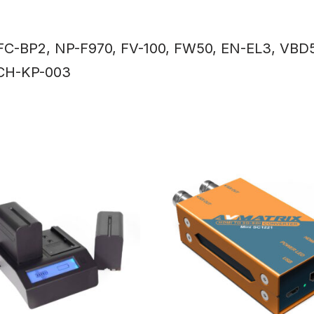
FC-BP2, NP-F970, FV-100, FW50, EN-EL3, VBD
 CH-KP-003