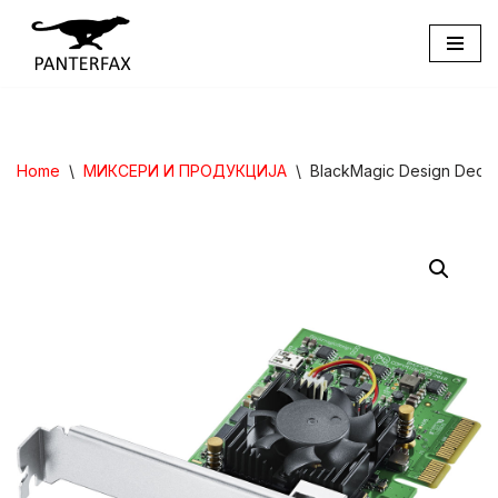
Skip
to
content
Home
\
МИКСЕРИ И ПРОДУКЦИЈА
\
BlackMagic Design DeckL