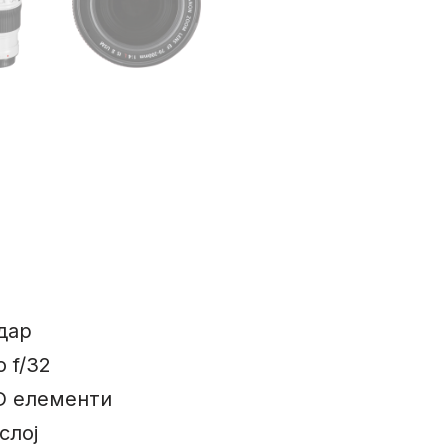
дар
о f/32
D елементи
слој