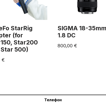
eFo StarRig
SIGMA 18-35mm
ter (for
1.8 DC
r150, Star200
800,00
€
 Star 500)
0
€
Телефон