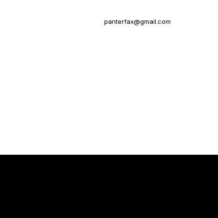
panterfax@gmail.com
Neve
| Powered by
WordPress