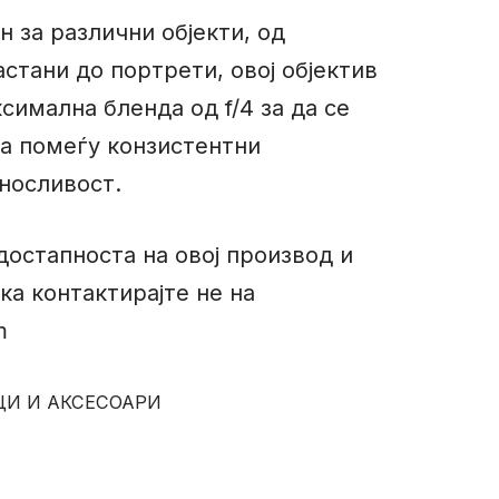
 за различни објекти, од
стани до портрети, овој објектив
симална бленда од f/4 за да се
а помеѓу конзистентни
носливост.
достапноста на овој производ и
ка контактирајте не на
m
ЦИ И АКСЕСОАРИ