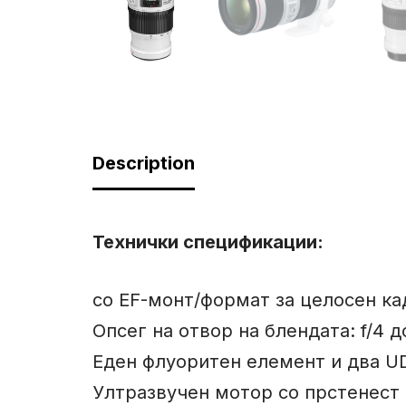
Description
Технички спецификации
:
со EF-монт/формат за целосен ка
Опсег на отвор на блендата: f/4 д
Еден флуоритен елемент и два U
Ултразвучен мотор со прстенест 