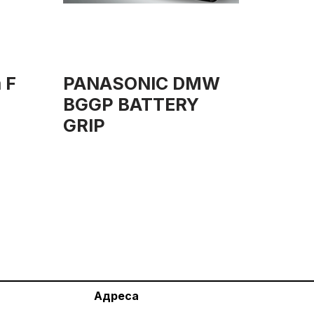
 F
PANASONIC DMW
BGGP BATTERY
GRIP
Адреса