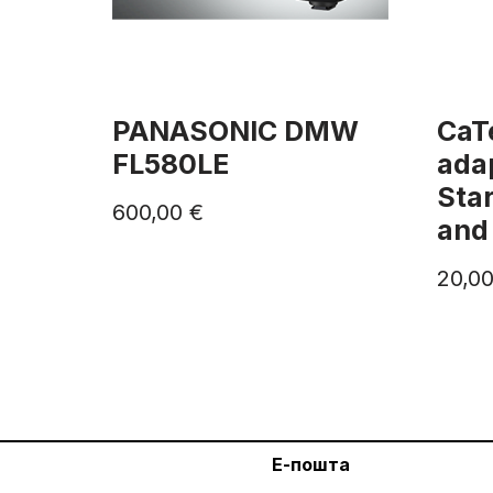
PANASONIC DMW
CaT
FL580LE
adap
Sta
600,00
€
and
20,0
Е-пошта