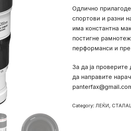
Одлично прилагоден
спортови и разни на
има константна мак
постигне рамнотеж
перформанси и пре
За да ја проверите 
да направите нарач
panterfax@gmail.co
Category:
ЛЕЌИ, СТАЛА