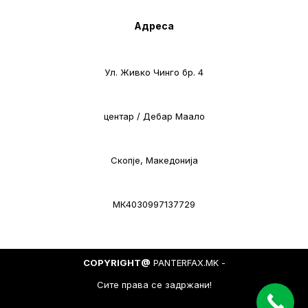
Адреса
Ул. Живко Чинго бр. 4
центар / Дебар Маало
Скопје, Македонија
МК4030997137729
COPYRIGHT@
PANTERFAX.MK -
Сите права се задржани!