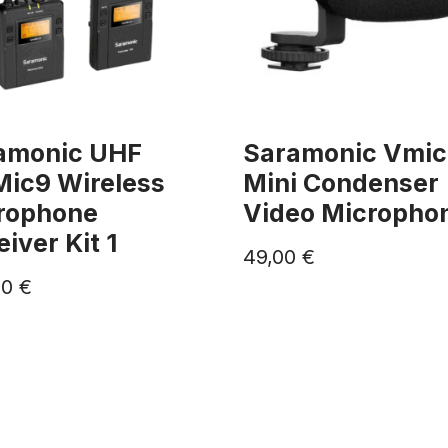
amonic UHF
Saramonic Vmic
ic9 Wireless
Mini Condenser
rophone
Video Micropho
iver Kit 1
49,00
€
00
€