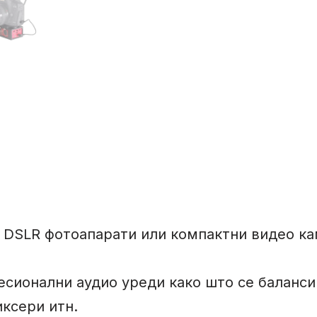
 DSLR фотоапарати или компактни видео ка
сионални аудио уреди како што се баланс
ксери итн.