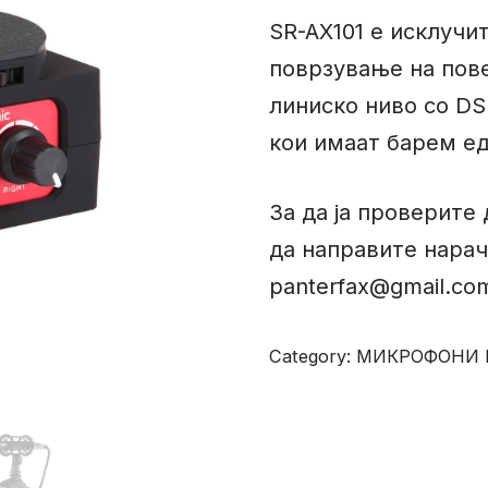
SR-AX101 е исклучи
поврзување на пове
линиско ниво со DS
кои имаат барем е
За да ја проверите 
да направите нарач
panterfax@gmail.co
Category:
МИКРОФОНИ 