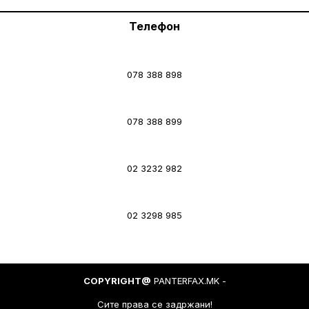
Телефон
078 388 898
078 388 899
02 3232 982
02 3298 985
COPYRIGHT@
PANTERFAX.MK -
Сите права се задржани!