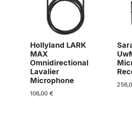
Hollyland LARK
Sar
MAX
UwM
Omnidirectional
Mic
Lavalier
Rece
Microphone
256,
106,00
€