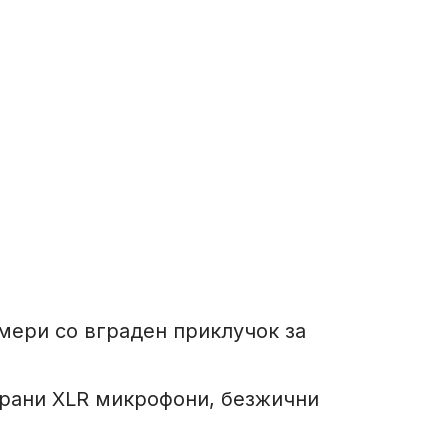
мери со вграден приклучок за
ирани XLR микрофони, безжични