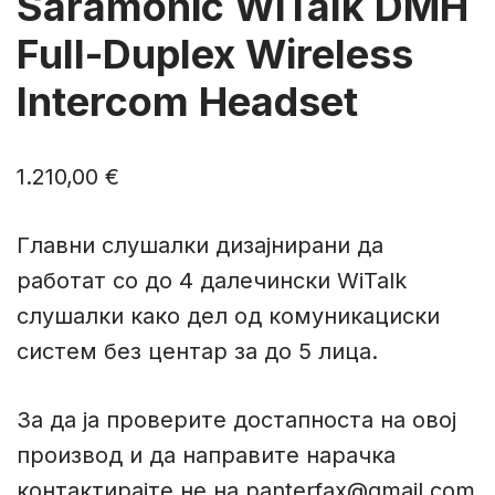
Saramonic WiTalk DMH
Full-Duplex Wireless
Intercom Headset
1.210,00
€
Главни слушалки дизајнирани да
работат со до 4 далечински WiTalk
слушалки како дел од комуникациски
систем без центар за до 5 лица.
За да ја проверите достапноста на овој
производ и да направите нарачка
контактирајте не на panterfax@gmail.com