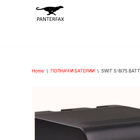
Skip
to
content
Home
\
ПОЛНАЧ И БАТЕРИИ
\
SWIT S-8I75 BAT