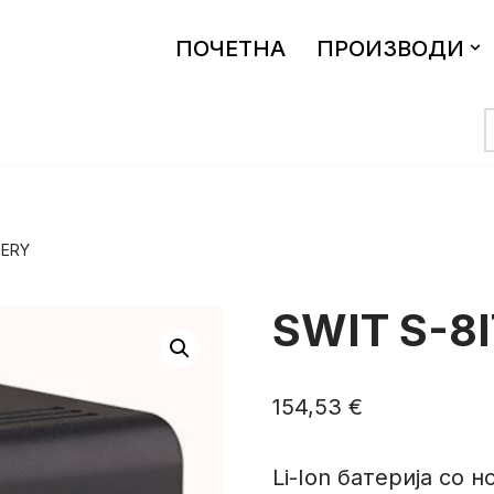
ПОЧЕТНА
ПРОИЗВОДИ
TERY
SWIT S-8
154,53
€
Li-Ion батериja со 