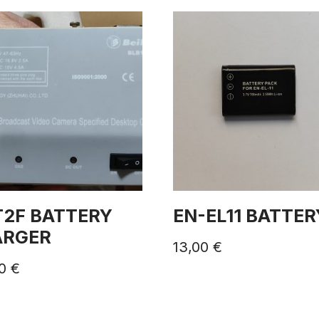
T2F BATTERY
EN-EL11 BATTER
ARGER
13,00
€
00
€