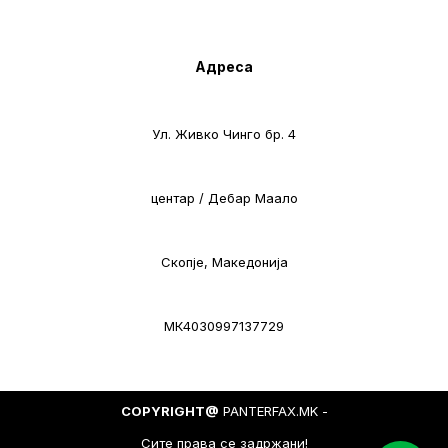
Адреса
Ул. Живко Чинго бр. 4
центар / Дебар Маало
Скопје, Македонија
МК4030997137729
COPYRIGHT@
PANTERFAX.MK -
Сите права се задржани!