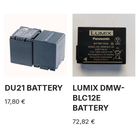
DU21 BATTERY
LUMIX DMW-
BLC12E
17,80
€
BATTERY
72,82
€