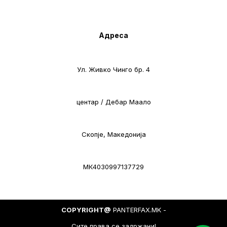
Адреса
Ул. Живко Чинго бр. 4
центар / Дебар Маало
Скопје, Македонија
МК4030997137729
COPYRIGHT@
PANTERFAX.MK -
Сите права се задржани!