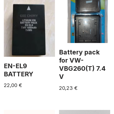
Battery pack
for VW-
EN-EL9
VBG260(T) 7.4
BATTERY
V
22,00
€
20,23
€