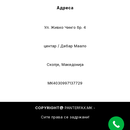
Адреса
Ул. Живко Чинго бр. 4
центар / Дебар Маало
Скопје, Македонија
МК4030997137729
COPYRIGHT@
PANTERFAX.MK -
Сите права се задржани!
Neve
| Powered by
WordPress