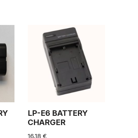
RY
LP-E6 BATTERY
CHARGER
16,18
€