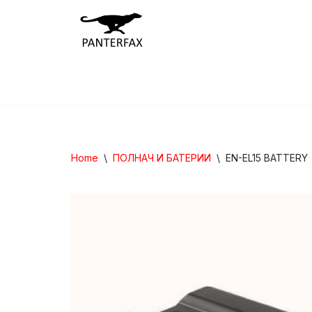
Skip
to
content
Home
\
ПОЛНАЧ И БАТЕРИИ
\
EN-EL15 BATTERY