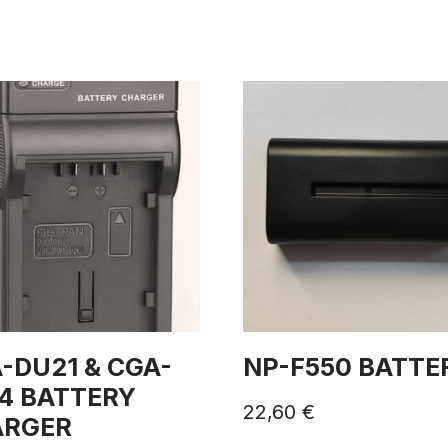
-DU21 & CGA-
NP-F550 BATTE
4 BATTERY
22,60
€
ARGER