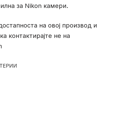
илна за Nikon камери.
достапноста на овој производ и
ка контактирајте не на
m
АТЕРИИ